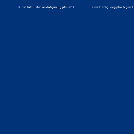
© Insttituto Estudios Antiguo Egipto 2011
e-mail: antiguoegipto2@gmai