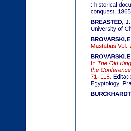
: historical do
conquest. 1865
BREASTED, J.
University of C
BROVARSKI,E
Mastabas Vol. 
BROVARSKI,E.
In
The Old King
the Conference
71–118.
Editado
Egyptology, Pr
BURCKHARDT, 