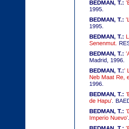
BEDMAN, T.:
'
1995.
BEDMAN, T.:
'
1995.
BEDMAN, T.:
L
Senenmut
.
RESM
BEDMAN, T.:
'
Madrid, 1996.
BEDMAN, T.:
' 
Neb Maat Re, el
1996.
BEDMAN, T.:
'
de Hapu'
.
BAED
BEDMAN, T.:
'
Imperio Nuevo'
BEDMAN, T.:
'