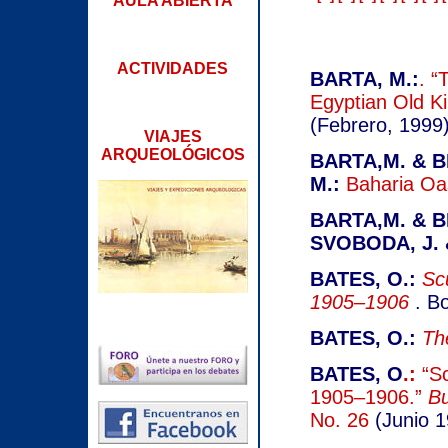
AULA ABIERTA
ACTIVIDADES
BARTA, M.:
. “
Egyptian Old K
(Febrero, 1999)
VIAJES
ARQUEOLÓGICOS
BARTA,M. & B
M.:
Baharia Oa
BARTA,M. & BR
SVOBODA, J. 
BATES, O.:
Sc
1905–1906
. Bo
BATES, O.:
Th
BATES, O
.:
“S
1905–1906.”
Bu
No. 26
(Junio 1