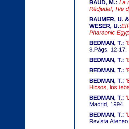
BAUD, M.:
La 
Rêdjedef, IVe d
BAUMER, U. & 
WESER, U.:
Ef
Pharaonic Egyp
BEDMAN, T.:
'
3.Págs. 12-17.
BEDMAN, T.:
'
BEDMAN, T.:
'
BEDMAN, T.:
'
Hicsos, los teb
BEDMAN, T.:
'
Madrid, 1994.
BEDMAN, T.:
'
Revista Ateneo