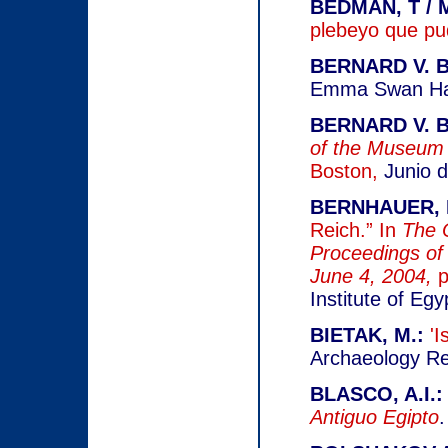
BEDMAN, T / 
plebeyo que pud
BERNARD V. B
Emma Swan Hal
BERNARD V. B
of the Museum 
Boston,
Junio 
BERNHAUER, 
Reich.” In
The O
Proceedings of
June 4, 2004,
p
Institute of Eg
BIETAK, M.:
'I
Archaeology Re
BLASCO, A.I.
Antiguo Egipto
.