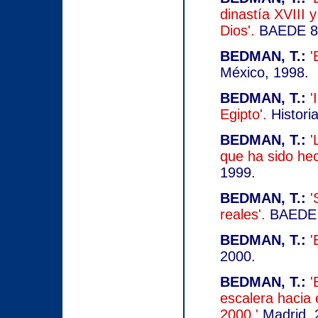
dinastía XVIII y
Dios'.
BAEDE 8.P
BEDMAN, T.:
'
México, 1998.
BEDMAN, T.:
'
Egipto'.
Histori
BEDMAN, T.:
'
que ha sido hec
1999.
BEDMAN, T.:
'
reales'.
BAEDE 9
BEDMAN, T.:
'
2000.
BEDMAN, T.:
'
escalera hacia 
2000.'
Madrid, 