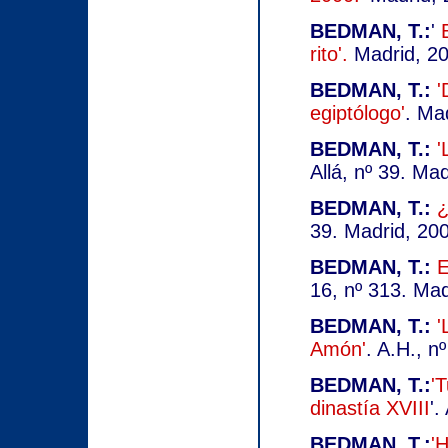
BEDMAN, T.:
'
rito'.
Madrid, 2
BEDMAN, T.:
'
egiptólogo'
. Ma
BEDMAN, T.:
'
Allá, nº 39. Mad
BEDMAN, T.:
¿
39. Madrid, 20
BEDMAN, T.:
E
16, nº 313. Mad
BEDMAN, T.:
'
Amón'
. A.H., n
BEDMAN, T.:
'T
dinastía XVIII
'.
BEDMAN, T.:
'