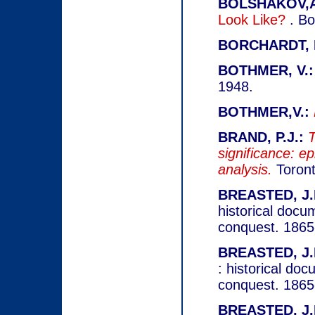
BOLSHAKOV,A
Look Like?
. B
BORCHARDT, L
BOTHMER, V.:
1948.
BOTHMER,V.:
BRAND, P.J.:
T
significance: ep
analysis.
Toront
BREASTED, J.
historical docu
conquest. 1865
BREASTED, J.
: historical do
conquest. 1865
BREASTED, J.