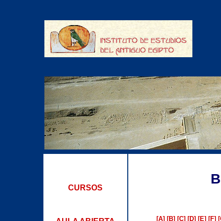
B
CURSOS
[A]
[B]
[C]
[D]
[E]
[F]
[